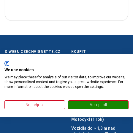
O WEBU CZECHVIGNETTE.CZ
KOUPIT
O nás
Vozidlo pro < 7 osob a < 3,5 t
(7 dní)
Kontakt
We use cookies
Vozidlo pro < 7 osob a < 3,5 t
We may place these for analysis of our visitor data, to improve our website,
(1 měsíc)
show personalised content and to give you a great website experience. For
Vozidlo pro < 7 osob a < 3,5 t
more information about the cookies we use open the settings.
(1 rok)
Motocykl (7 dní)
No, adjust
Accept all
Motocykl (6 měsíců)
Motocykl (1 rok)
Vozidla do > 1,3 m nad