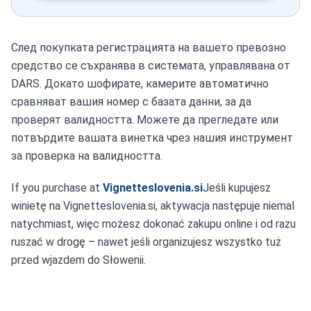
След покупката регистрацията на вашето превозно
средство се съхранява в системата, управлявана от
DARS. Докато шофирате, камерите автоматично
сравняват вашия номер с базата данни, за да
проверят валидността. Можете да прегледате или
потвърдите вашата винетка чрез нашия инструмент
за проверка на валидността.
If you purchase at
Vignetteslovenia.si
Jeśli kupujesz
winietę na Vignetteslovenia.si, aktywacja następuje niemal
natychmiast, więc możesz dokonać zakupu online i od razu
ruszać w drogę – nawet jeśli organizujesz wszystko tuż
przed wjazdem do Słowenii.