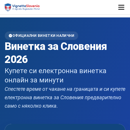
Slovenia A3 E61 E70 motorway overhead signs directing to Ljublj
ОФИЦИАЛНИ ВИНЕТКИ НАЛИЧНИ
Винетка за Словения
2026
Купете си електронна винетка
онлайн за минути
Спестете време от чакане на границата и си купете
електронна винетка за Словения предварително
само с няколко клика.