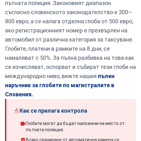
пътната полиция. Законовият диапазон
съгласно словенското законодателство е 300–
800 евро, а се налага отделна глоба от 500 евро,
ако регистрационният номер е прехвърлен на
автомобил от различна категория за таксуване.
Глобите, платени в рамките на 8 дни, се
намаляват с 50%. За пълна разбивка на това как
се изчисляват, оспорват и събират тези глоби на
международно ниво, вижте нашия
пълен
наръчник за глобите по магистралите в
Словения.
Как се прилага контрола
Глобите могат да бъдат наложени на място от
пътната полиция.
Всяко сканиране от автоматична камера се