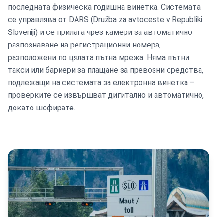
последната физическа годишна винетка. Системата
се управлява от DARS (Družba za avtoceste v Republiki
Sloveniji) и се прилага чрез камери за автоматично
разпознаване на регистрационни номера,
разположени по цялата пътна мрежа. Няма пътни
такси или бариери за плащане за превозни средства,
подлежащи на системата за eлектронна винетка –
проверките се извършват дигитално и автоматично,
докато шофирате.