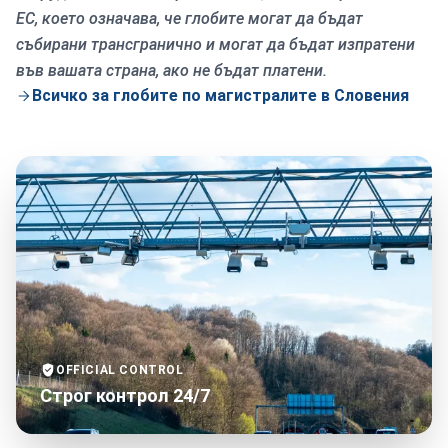
ЕС, което означава, че глобите могат да бъдат
събирани трансгранично и могат да бъдат изпратени
във вашата страна, ако не бъдат платени.
Всичко за глобите по магистралите в Словения
OFFICIAL CONTROL
Строг контрол 24/7
Магистрала A2 в Словения e-vinjeta контролна портална ка