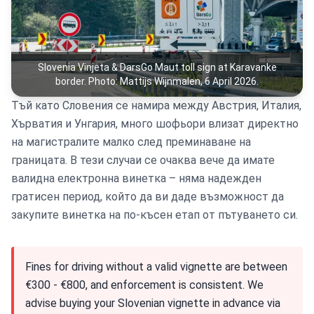
Slovenia Vinjeta & DarsGo Maut toll sign at Karavanke
border. Photo: Mattijs Wijnmalen, 6 April 2026.
Тъй като Словения се намира между Австрия, Италия,
Хърватия и Унгария, много шофьори влизат директно
на магистралите малко след преминаване на
границата. В тези случаи се очаква вече да имате
валидна електронна винетка – няма надежден
гратисен период, който да ви даде възможност да
закупите винетка на по-късен етап от пътуването си.
Fines for driving without a valid vignette are between
€300 - €800, and enforcement is consistent. We
advise buying your Slovenian vignette in advance via