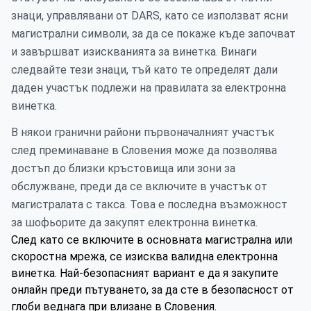
знаци, управлявани от DARS, като се използват ясни
магистрални символи, за да се покаже къде започват
и завършват изискванията за винетка. Винаги
следвайте тези знаци, тъй като те определят дали
даден участък подлежи на правилата за електронна
винетка.
В някои гранични райони първоначалният участък
след преминаване в Словения може да позволява
достъп до близки кръстовища или зони за
обслужване, преди да се включите в участък от
магистралата с такса. Това е последна възможност
за шофьорите да закупят електронна винетка.
След като се включите в основната магистрална или
скоростна мрежа, се изисква валидна електронна
винетка. Най-безопасният вариант е да я закупите
онлайн преди пътуването, за да сте в безопасност от
глоби веднага при влизане в Словения.