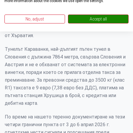
more information about the cookies we use open the settings.
ключови гранични пунктове като тунела Караванке
(A2 / E61) от Австрия, граничния пункт Шпилфелд /
No, adjust
Accept all
Шентил (A1 / E57) от Грац, граничния пункт Фернети /
Фернетичи (RA14 / E70) от Италия и Обреже (A2 / E70)
от Хърватия.
Тунелът Караванке, най-дългият пътен тунел в
Словения с дължина 7864 метра, свързва Словения и
Австрия и не е обхванат от системата за електронни
винетки, поради което се прилага отделна такса за
преминаване. За превозни средства до 3500 кг (клас
R1) таксата е 9 евро (7,38 евро без ДДС), платима на
пътната станция Хрушица в брой, с кредитна или
дебитна карта.
По време на нашето теренно документиране на тези
четири гранични пункта от 3 до 6 април 2026 г.
отчетохме чести сигнали и подсещания преди