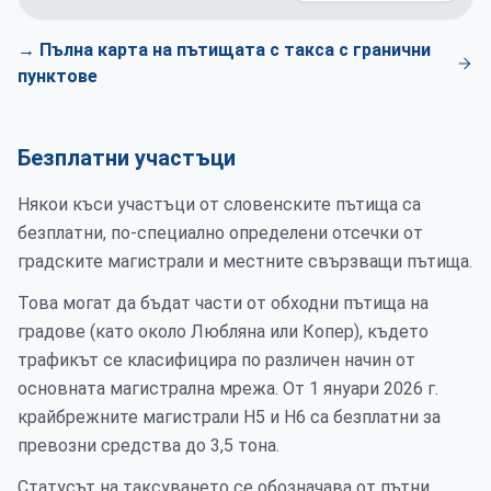
→ Пълна карта на пътищата с такса с гранични
пунктове
Безплатни участъци
Някои къси участъци от словенските пътища са
безплатни, по-специално определени отсечки от
градските магистрали и местните свързващи пътища.
Това могат да бъдат части от обходни пътища на
градове (като около Любляна или Копер), където
трафикът се класифицира по различен начин от
основната магистрална мрежа. От 1 януари 2026 г.
крайбрежните магистрали H5 и H6 са безплатни за
превозни средства до 3,5 тона.
Статусът на таксуването се обозначава от пътни