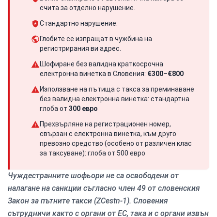
счита за отделно нарушение.
Стандартно нарушение:
Глобите се изпращат в чужбина на
регистрирания ви адрес.
Шофиране без валидна краткосрочна
електронна винетка в Словения:
€300–€800
Използване на пътища с такса за преминаване
без валидна електронна винетка: стандартна
глоба от
300 евро
Прехвърляне на регистрационен номер,
свързан с електронна винетка, към друго
превозно средство (особено от различен клас
за таксуване): глоба от 500 евро
Чуждестранните шофьори не са освободени от
налагане на санкции съгласно член 49 от словенския
Закон за пътните такси (ZCestn-1). Словения
сътрудничи както с органи от ЕС, така и с органи извън