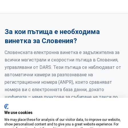
За кои пътища е необходима
винетка за Словения?
Словенската електронна винетка е задължителна за
всички магистрали и скоростни пътища в Словения,
управлявани от DARS. Тези пътища се наблюдават от
автоматични камери за разпознаване на
регистрационни номера (ANPR), които сравняват
номера ви с електронната база данни, докато
шофирате – няма пунктове за събиране на такси по
пътищата или физически бариери.
We use cookies
Изискването важи веднага след влизане в Словения
We may place these for analysis of our visitor data, to improve our website,
show personalised content and to give you a great website experience. For
по основните международни коридори, включително