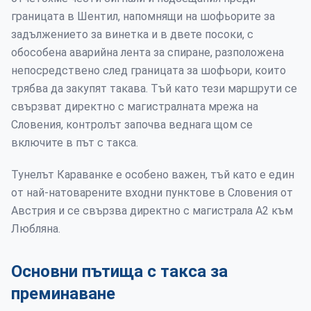
границата в Шентил, напомнящи на шофьорите за
задължението за винетка и в двете посоки, с
обособена аварийна лента за спиране, разположена
непосредствено след границата за шофьори, които
трябва да закупят такава. Тъй като тези маршрути се
свързват директно с магистралната мрежа на
Словения, контролът започва веднага щом се
включите в път с такса.
Тунелът Караванке е особено важен, тъй като е един
от най-натоварените входни пунктове в Словения от
Австрия и се свързва директно с магистрала А2 към
Любляна.
Основни пътища с такса за
преминаване