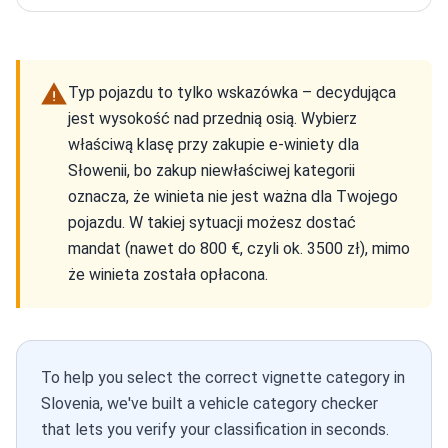
Typ pojazdu to tylko wskazówka – decydująca
jest wysokość nad przednią osią. Wybierz
właściwą klasę przy zakupie e-winiety dla
Słowenii, bo zakup niewłaściwej kategorii
oznacza, że winieta nie jest ważna dla Twojego
pojazdu. W takiej sytuacji możesz dostać
mandat (nawet do 800 €, czyli ok. 3500 zł), mimo
że winieta została opłacona.
To help you select the correct vignette category in
Slovenia, we've built a vehicle category checker
that lets you verify your classification in seconds.