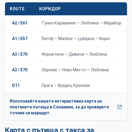
ROUTE
КОРИДОР
A2 / E61
Тунел Караванке — Любляна — Марибор
A1 / E57
Šentilj — Maribor — Ljubljana — Koper
A3 / E70
Фернетичи — Дивача — Любляна
A2 / E70
Obреже — Ново Место — Любляна
D11
Прага – Храдец Кралове
Използвайте нашата интерактивна карта на
платените пътища в Словения, за да проверите
точния си маршрут.
Карта с пътища с такса за